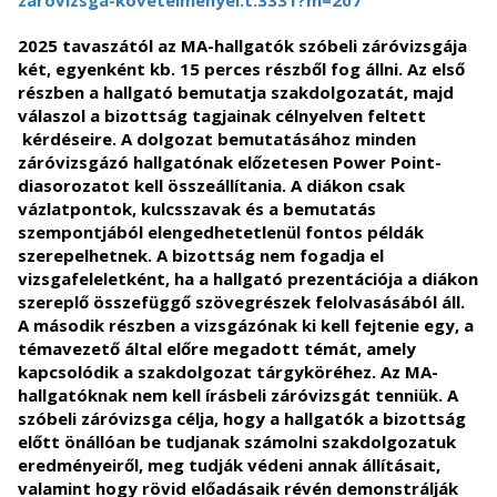
zarovizsga-kovetelmenyei.t.3331?m=207
2025 tavaszától az MA-hallgatók szóbeli záróvizsgája
két, egyenként kb. 15 perces részből fog állni. Az első
részben a hallgató bemutatja szakdolgozatát, majd
válaszol a bizottság tagjainak célnyelven feltett
kérdéseire. A dolgozat bemutatásához minden
záróvizsgázó hallgatónak előzetesen Power Point-
diasorozatot kell összeállítania. A diákon csak
vázlatpontok, kulcsszavak és a bemutatás
szempontjából elengedhetetlenül fontos példák
szerepelhetnek. A bizottság nem fogadja el
vizsgafeleletként, ha a hallgató prezentációja a diákon
szereplő összefüggő szövegrészek felolvasásából áll.
A második részben a vizsgázónak ki kell fejtenie egy, a
témavezető által előre megadott témát, amely
kapcsolódik a szakdolgozat tárgyköréhez. Az MA-
hallgatóknak nem kell írásbeli záróvizsgát tenniük. A
szóbeli záróvizsga célja, hogy a hallgatók a bizottság
előtt önállóan be tudjanak számolni szakdolgozatuk
eredményeiről, meg tudják védeni annak állításait,
valamint hogy rövid előadásaik révén demonstrálják