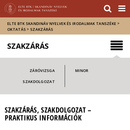
Események
ELTE a
Hírek
sajtóban
>
ELTE BTK SKANDINÁV NYELVEK ÉS IRODALMAK TANSZÉKE
>
OKTATÁS
SZAKZÁRÁS
SZAKZÁRÁS
ZÁRÓVIZSGA
MINOR
SZAKDOLGOZAT
SZAKZÁRÁS, SZAKDOLGOZAT –
PRAKTIKUS INFORMÁCIÓK