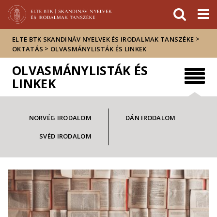
Események
ELTE a
Hírek
sajtóban
>
ELTE BTK SKANDINÁV NYELVEK ÉS IRODALMAK TANSZÉKE
>
OKTATÁS
OLVASMÁNYLISTÁK ÉS LINKEK
OLVASMÁNYLISTÁK ÉS
LINKEK
NORVÉG IRODALOM
DÁN IRODALOM
SVÉD IRODALOM