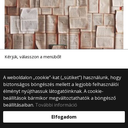
Kérjük, válasszon a menüből!
A weboldalon „cookie”-kat („sütiket”) használunk, hogy
© 2025 Eötvös Loránd Tudományegyetem
biztonságos böngészés mellett a legjobb felhasználói
Minden jog fenntartva.
élményt nyújthassuk látogatóinknak. A cookie-
1053 Budapest, Egyetem tér 1–3.
beállítások bármikor megváltoztathatók a böngésző
Központi telefonszám: +36 1 411 6500
beállításaiban.
További információ
Webfejlesztés:
Elfogadom