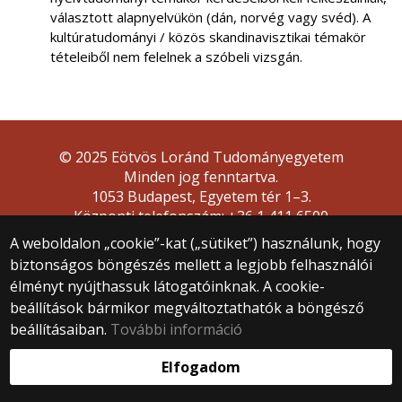
választott alapnyelvükön (dán, norvég vagy svéd). A
kultúratudományi / közös skandinavisztikai témakör
tételeiből nem felelnek a szóbeli vizsgán.
© 2025 Eötvös Loránd Tudományegyetem
Minden jog fenntartva.
1053 Budapest, Egyetem tér 1–3.
Központi telefonszám: +36 1 411 6500
Webfejlesztés:
A weboldalon „cookie”-kat („sütiket”) használunk, hogy
biztonságos böngészés mellett a legjobb felhasználói
élményt nyújthassuk látogatóinknak. A cookie-
beállítások bármikor megváltoztathatók a böngésző
beállításaiban.
További információ
Elfogadom