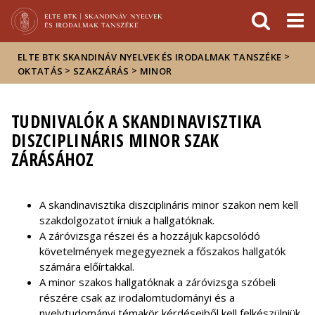
Események
ELTE a
Hírek
sajtóban
>
ELTE BTK SKANDINÁV NYELVEK ÉS IRODALMAK TANSZÉKE
>
>
OKTATÁS
SZAKZÁRÁS
MINOR
TUDNIVALÓK A SKANDINAVISZTIKA
DISZCIPLINÁRIS MINOR SZAK
ZÁRÁSÁHOZ
A skandinavisztika diszciplináris minor szakon nem kell
szakdolgozatot írniuk a hallgatóknak.
A záróvizsga részei és a hozzájuk kapcsolódó
követelmények megegyeznek a főszakos hallgatók
számára előírtakkal.
A minor szakos hallgatóknak a záróvizsga szóbeli
részére csak az irodalomtudományi és a
nyelvtudományi témakör kérdéseiből kell felkészülniük,