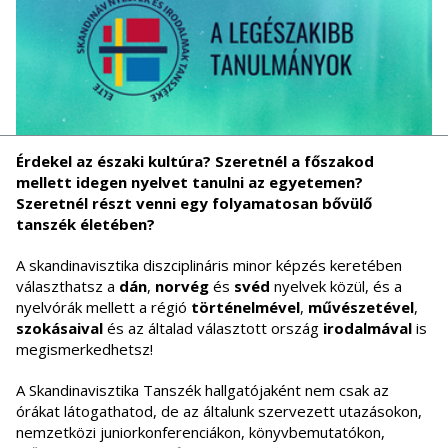
Érdekel az északi kultúra? Szeretnél a főszakod
mellett idegen nyelvet tanulni az egyetemen?
Szeretnél részt venni egy folyamatosan bővülő
tanszék életében?
A skandinavisztika diszciplináris minor képzés keretében
választhatsz a
dán
,
norvég
és
svéd
nyelvek közül, és a
nyelvórák mellett a régió
történelmével
,
művészetével
,
szokásaival
és az általad választott ország
irodalmával
is
megismerkedhetsz!
A Skandinavisztika Tanszék hallgatójaként nem csak az
órákat látogathatod, de az általunk szervezett utazásokon,
nemzetközi juniorkonferenciákon, könyvbemutatókon,