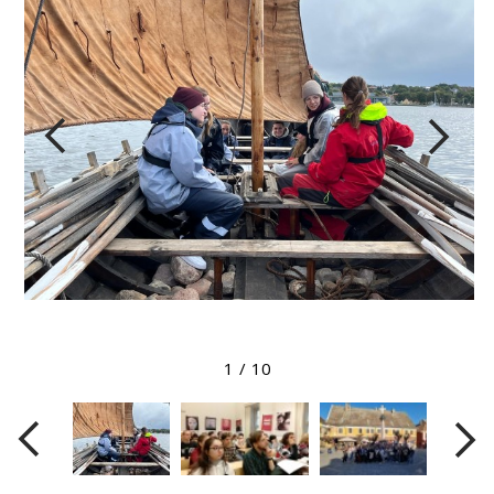
Megtekintés nagyobb méretben
1
/
10