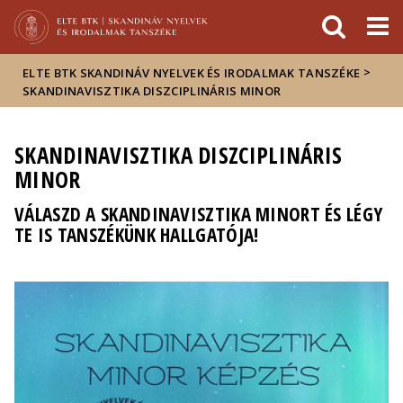
Események
ELTE a
Hírek
sajtóban
>
ELTE BTK SKANDINÁV NYELVEK ÉS IRODALMAK TANSZÉKE
SKANDINAVISZTIKA DISZCIPLINÁRIS MINOR
SKANDINAVISZTIKA DISZCIPLINÁRIS
MINOR
VÁLASZD A SKANDINAVISZTIKA MINORT ÉS LÉGY
TE IS TANSZÉKÜNK HALLGATÓJA!