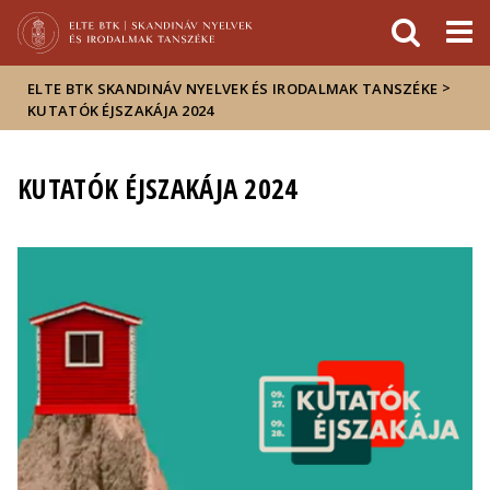
Események
ELTE a
Hírek
sajtóban
>
ELTE BTK SKANDINÁV NYELVEK ÉS IRODALMAK TANSZÉKE
KUTATÓK ÉJSZAKÁJA 2024
KUTATÓK ÉJSZAKÁJA 2024