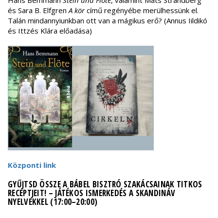
Hans Bemmann
Stein und Flöte
, valamint Mats Strandberg
és Sara B. Elfgren
A kör
című regényébe merülhessünk el.
Talán mindannyiunkban ott van a mágikus erő? (Annus Iildikó
és Ittzés Klára előadása)
Központi link
GYŰJTSD ÖSSZE A BÁBEL BISZTRÓ SZAKÁCSAINAK TITKOS
RECEPTJEIT! – JÁTÉKOS ISMERKEDÉS A SKANDINÁV
NYELVEKKEL (17:00–20:00)