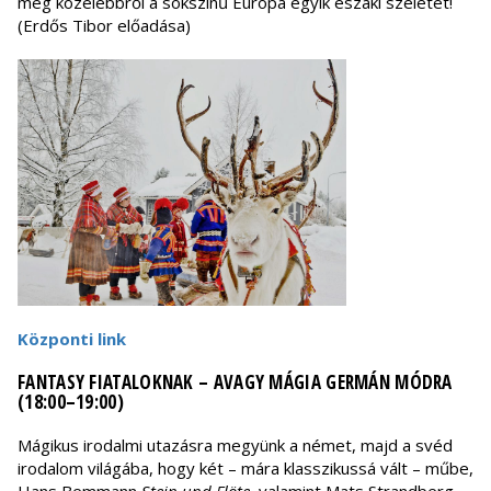
meg közelebbről a sokszínű Európa egyik északi szeletét!
(Erdős Tibor előadása)
Központi link
FANTASY FIATALOKNAK – AVAGY MÁGIA GERMÁN MÓDRA
(18:00–19:00)
Mágikus irodalmi utazásra megyünk a német, majd a svéd
irodalom világába, hogy két – mára klasszikussá vált – műbe,