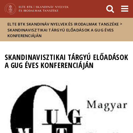
Események
ELTE a
Hírek
sajtóban
>
ELTE BTK SKANDINÁV NYELVEK ÉS IRODALMAK TANSZÉKE
SKANDINAVISZTIKAI TÁRGYÚ ELŐADÁSOK A GUG ÉVES
KONFERENCIÁJÁN
SKANDINAVISZTIKAI TÁRGYÚ ELŐADÁSOK
A GUG ÉVES KONFERENCIÁJÁN